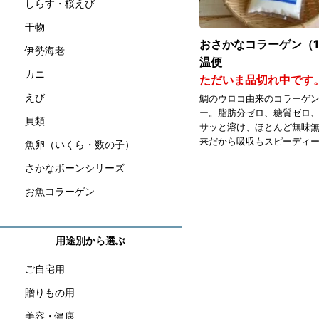
しらす・桜えび
干物
おさかなコラーゲン（1
伊勢海老
温便
カニ
ただいま品切れ中です
えび
鯛のウロコ由来のコラーゲ
ー。脂肪分ゼロ、糖質ゼロ
貝類
サッと溶け、ほとんど無味
来だから吸収もスピーディ
魚卵（いくら・数の子）
さかなボーンシリーズ
お魚コラーゲン
用途別から選ぶ
ご自宅用
贈りもの用
美容・健康