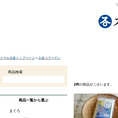
「
TOP
商品一覧
さかなボーンとは
お買い物手
スマル水産トップページ
>
お魚コラーゲン
お魚コラーゲン
商品検索
2件
の商品がございます。
商品一覧から選ぶ
まぐろ