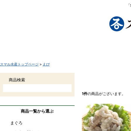
「
TOP
商品一覧
さかなボーンとは
お買い物手
スマル水産トップページ
>
えび
えび
商品検索
1件
の商品がございます。
商品一覧から選ぶ
まぐろ