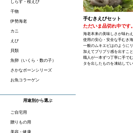
しらす・桜えび
干物
手むきえびセット
伊勢海老
ただいま品切れ中です
カニ
海老本来の美味しさが味わ
使用の安心・安全な手むき
えび
一般のムキエビはのように
貝類
加えてプリプリ感を出すこ
職人が一本ずつ丁寧に手で
魚卵（いくら・数の子）
タを出したものを凍結して
さかなボーンシリーズ
お魚コラーゲン
用途別から選ぶ
ご自宅用
贈りもの用
美容・健康