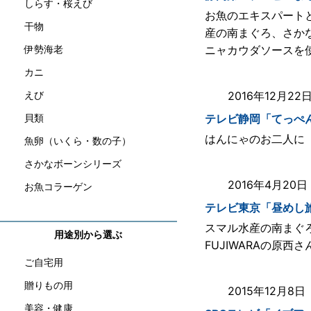
しらす・桜えび
お魚のエキスパート
干物
産の南まぐろ、さか
伊勢海老
ニャカウダソースを
カニ
えび
2016年12月2
貝類
テレビ静岡「てっぺ
はんにゃのお二人に
魚卵（いくら・数の子）
さかなボーンシリーズ
2016年4月20
お魚コラーゲン
テレビ東京「昼めし
スマル水産の南まぐ
用途別から選ぶ
FUJIWARAの原
ご自宅用
贈りもの用
2015年12月8
美容・健康