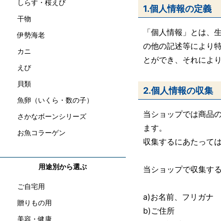
しらす・桜えび
1.個人情報の定義
干物
「個人情報」とは、
伊勢海老
の他の記述等により
カニ
とができ、それによ
えび
貝類
2.個人情報の収集
魚卵（いくら・数の子）
当ショップでは商品
さかなボーンシリーズ
ます。
お魚コラーゲン
収集するにあたって
用途別から選ぶ
当ショップで収集す
ご自宅用
a)お名前、フリガナ
贈りもの用
b)ご住所
美容・健康